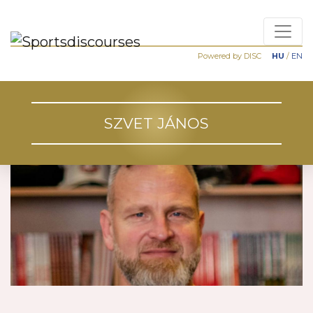
Powered by DISC
HU
/
EN
SZVET JÁNOS